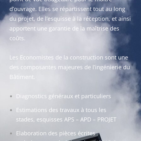
d’ouvrage. Elles se répartissent tout au long
du projet, de l’esquisse à la réception, et ainsi
apportent une garantie de la maîtrise des
coûts.
Les Economistes de la construction sont une
des composantes majeures de l’ingénierie du
Bâtiment.
Diagnostics généraux et particuliers
Estimations des travaux à tous les
stades, esquisses APS – APD – PROJET
Elaboration des pièces écrites